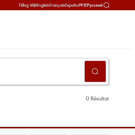
Tiếng Việt
English
Français
Español
Русский
中文
0
Résultat