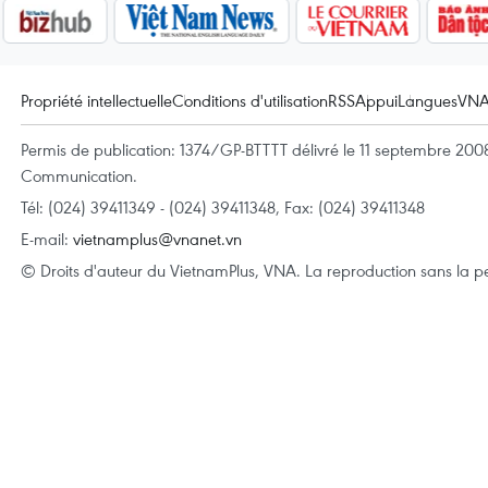
Propriété intellectuelle
Conditions d'utilisation
RSS
Appui
Langues
VN
Permis de publication: 1374/GP-BTTTT délivré le 11 septembre 2008 
Communication.
Tél: (024) 39411349 - (024) 39411348, Fax: (024) 39411348
E-mail:
vietnamplus@vnanet.vn
© Droits d'auteur du VietnamPlus, VNA. La reproduction sans la per