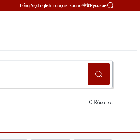
Tiếng Việt
English
Français
Español
Русский
中文
0
Résultat