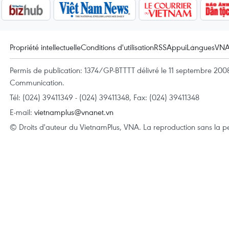
Propriété intellectuelle
Conditions d'utilisation
RSS
Appui
Langues
VN
Permis de publication: 1374/GP-BTTTT délivré le 11 septembre 2008 
Communication.
Tél: (024) 39411349 - (024) 39411348, Fax: (024) 39411348
E-mail:
vietnamplus@vnanet.vn
© Droits d'auteur du VietnamPlus, VNA. La reproduction sans la per