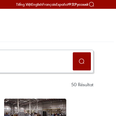
Tiếng Việt
English
Français
Español
Русский
中文
50
Résultat