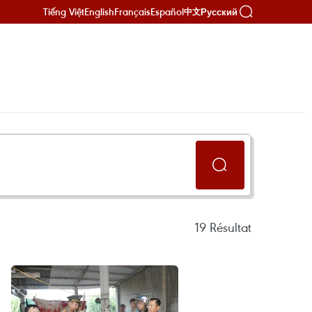
Tiếng Việt
English
Français
Español
Русский
中文
19
Résultat