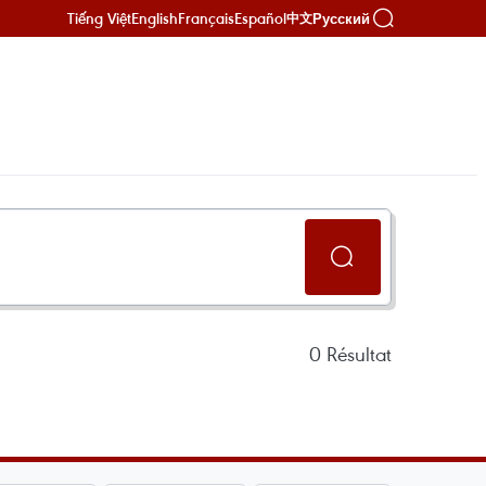
Tiếng Việt
English
Français
Español
Русский
中文
0
Résultat