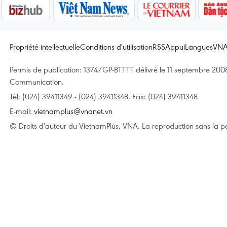
Propriété intellectuelle
Conditions d'utilisation
RSS
Appui
Langues
VN
Permis de publication: 1374/GP-BTTTT délivré le 11 septembre 2008 
Communication.
Tél: (024) 39411349 - (024) 39411348, Fax: (024) 39411348
E-mail:
vietnamplus@vnanet.vn
© Droits d'auteur du VietnamPlus, VNA. La reproduction sans la per