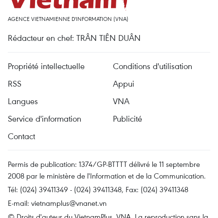
AGENCE VIETNAMIENNE D'INFORMATION (VNA)
Rédacteur en chef: TRÂN TIÊN DUÂN
Propriété intellectuelle
Conditions d'utilisation
RSS
Appui
Langues
VNA
Service d'information
Publicité
Contact
Permis de publication: 1374/GP-BTTTT délivré le 11 septembre
2008 par le ministère de l'Information et de la Communication.
Tél: (024) 39411349 - (024) 39411348, Fax: (024) 39411348
E-mail:
vietnamplus@vnanet.vn
© Droits d'auteur du VietnamPlus, VNA. La reproduction sans la