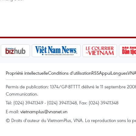
Propriété intellectuelle
Conditions d'utilisation
RSS
Appui
Langues
VN
Permis de publication: 1374/GP-BTTTT délivré le 11 septembre 2008 
Communication.
Tél: (024) 39411349 - (024) 39411348, Fax: (024) 39411348
E-mail:
vietnamplus@vnanet.vn
© Droits d'auteur du VietnamPlus, VNA. La reproduction sans la per