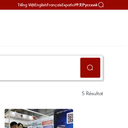
Tiếng Việt
English
Français
Español
Русский
中文
5
Résultat