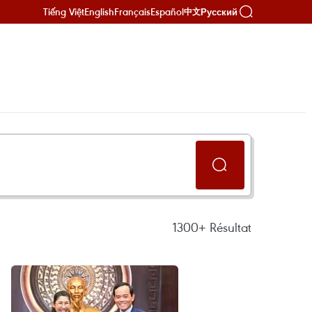
Tiếng Việt
English
Français
Español
Русский
中文
1300+
Résultat