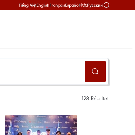
Tiếng Việt
English
Français
Español
Русский
中文
128
Résultat