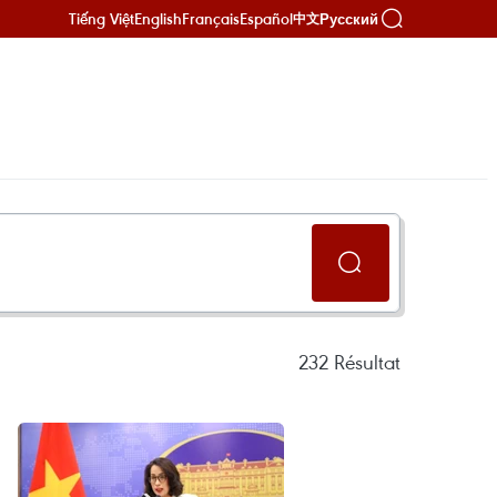
Tiếng Việt
English
Français
Español
Русский
中文
232
Résultat