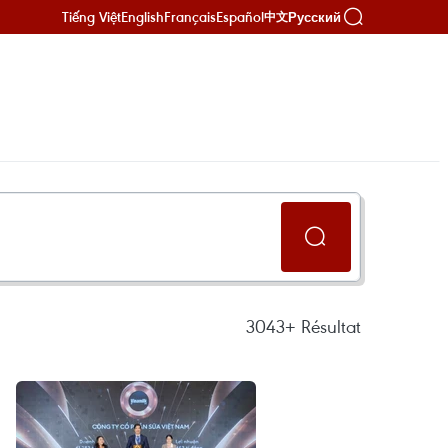
Tiếng Việt
English
Français
Español
Русский
中文
3043+
Résultat