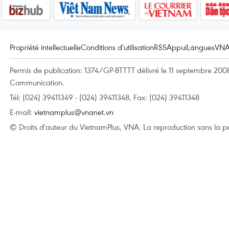
Propriété intellectuelle
Conditions d'utilisation
RSS
Appui
Langues
VN
Permis de publication: 1374/GP-BTTTT délivré le 11 septembre 2008 
Communication.
Tél: (024) 39411349 - (024) 39411348, Fax: (024) 39411348
E-mail:
vietnamplus@vnanet.vn
© Droits d'auteur du VietnamPlus, VNA. La reproduction sans la per