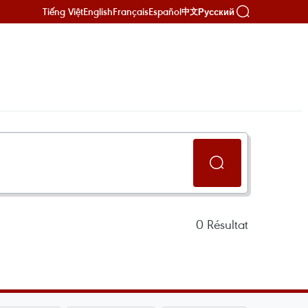
Tiếng Việt
English
Français
Español
Русский
中文
0
Résultat