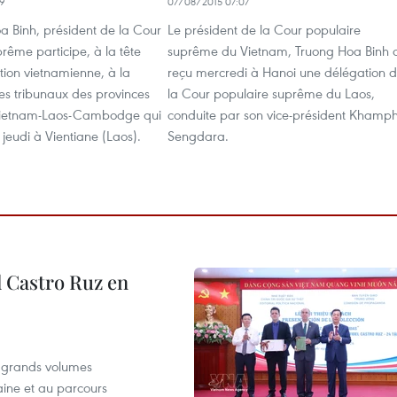
49
07/08/2015 07:07
a Binh, président de la Cour
Le président de la Cour populaire
rême participe, à la tête
suprême du Vietnam, Truong Hoa Binh 
tion vietnamienne, à la
reçu mercredi à Hanoi une délégation 
es tribunaux des provinces
la Cour populaire suprême du Laos,
 Vietnam-Laos-Cambodge qui
conduite par son vice-président Khamp
eudi à Vientiane (Laos).
Sengdara.
l Castro Ruz en
e grands volumes
ine et au parcours