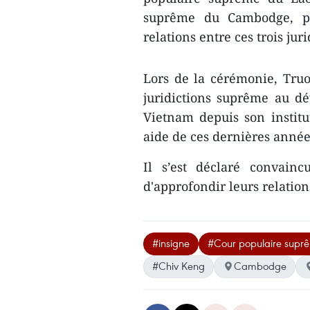
suprême du Cambodge, pou
relations entre ces trois jur
Lors de la cérémonie, Tru
juridictions suprême au d
Vietnam depuis son institu
aide de ces dernières année
Il s’est déclaré convain
d'approfondir leurs relatio
#insigne
#Cour populaire supr
#Chiv Keng
Cambodge