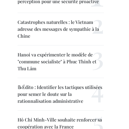
perception pour une sécurité proactive
Catastrophes naturelles : le Vietnam
adresse des messages de sympathie à la
Chine
Hanoi va expérimenter le modèle de
"commune socialiste" à Phuc Thinh et
Thu Lâm
📝Édito : Identifier les tactiques utilisées
pour semer le doute sur la
rationnalisation administrative
Hô Chi Minh-Ville souhaite renforcer sa
coopération avec la France