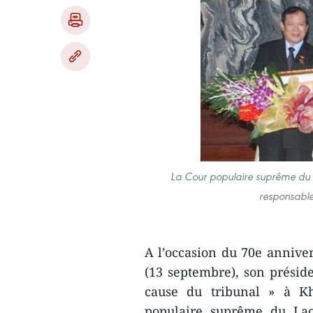
La Cour populaire suprême du V
responsable
A l’occasion du 70e annive
(13 septembre), son présid
cause du tribunal » à K
populaire suprême du Lao