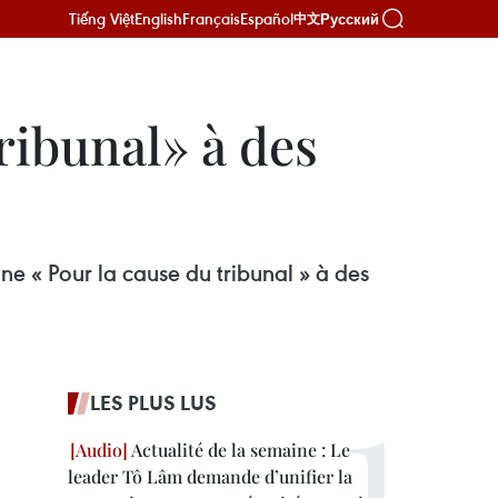
Tiếng Việt
English
Français
Español
Русский
中文
ribunal» à des
ne « Pour la cause du tribunal » à des
LES PLUS LUS
Actualité de la semaine : Le
leader Tô Lâm demande d’unifier la