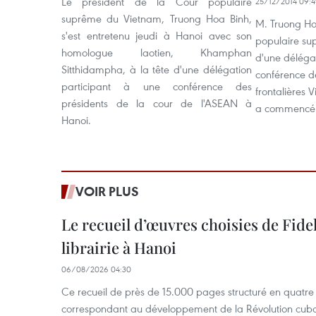
Le président de la Cour populaire
25/12/2014 09:
suprême du Vietnam, Truong Hoa Binh,
M. Truong Ho
s'est entretenu jeudi à Hanoi avec son
populaire sup
homologue laotien, Khamphan
d'une déléga
Sitthidampha, à la tête d'une délégation
conférence d
participant à une conférence des
frontalières
présidents de la cour de l'ASEAN à
a commencé j
Hanoi.
VOIR PLUS
Le recueil d’œuvres choisies de Fide
librairie à Hanoi
06/08/2026 04:30
Ce recueil de près de 15.000 pages structuré en quatr
correspondant au développement de la Révolution cuba