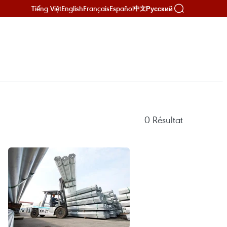
Tiếng Việt
English
Français
Español
Русский
中文
0
Résultat