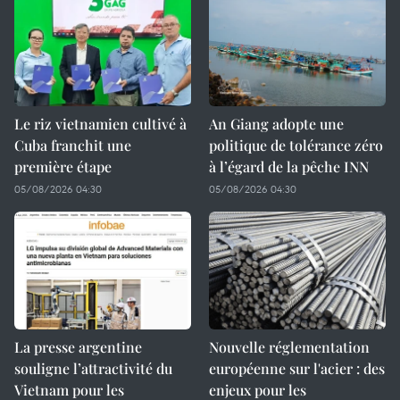
Le riz vietnamien cultivé à
An Giang adopte une
Cuba franchit une
politique de tolérance zéro
première étape
à l’égard de la pêche INN
05/08/2026 04:30
05/08/2026 04:30
La presse argentine
Nouvelle réglementation
souligne l’attractivité du
européenne sur l'acier : des
Vietnam pour les
enjeux pour les