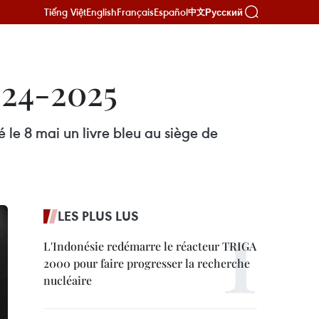
Tiếng Việt
English
Français
Español
Русский
中文
024-2025
 le 8 mai un livre bleu au siège de
LES PLUS LUS
L'Indonésie redémarre le réacteur TRIGA
2000 pour faire progresser la recherche
nucléaire