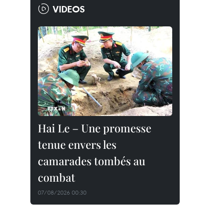
VIDEOS
Hai Le – Une promesse
tenue envers les
camarades tombés au
combat
07/08/2026 00:30