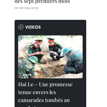
des sept premiers mois
09/08/2026 00:30
VIDEOS
Hai Le – Une promesse
tenue envers les
camarades tombés au