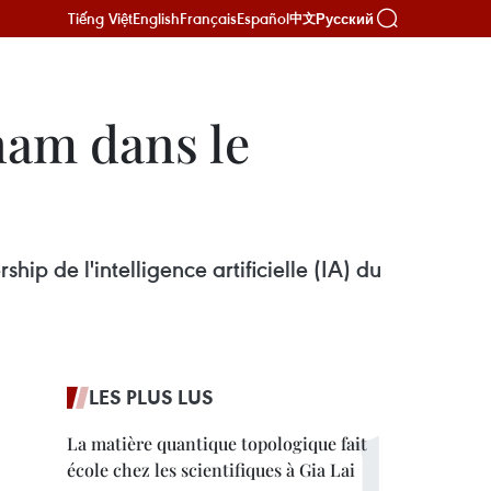
Tiếng Việt
English
Français
Español
Русский
中文
tnam dans le
ip de l'intelligence artificielle (IA) du
LES PLUS LUS
La matière quantique topologique fait
école chez les scientifiques à Gia Lai