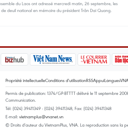
’ensemble du Laos ont adressé mercredi matin, 26 septembre, les
ls de deuil national en mémoire du président Trân Dai Quang.
Propriété intellectuelle
Conditions d'utilisation
RSS
Appui
Langues
VN
Permis de publication: 1374/GP-BTTTT délivré le 11 septembre 2008 
Communication.
Tél: (024) 39411349 - (024) 39411348, Fax: (024) 39411348
E-mail:
vietnamplus@vnanet.vn
© Droits d'auteur du VietnamPlus, VNA. La reproduction sans la per