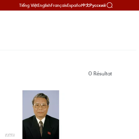
Tiếng Việt
English
Français
Español
Русский
中文
0
Résultat