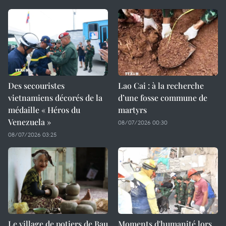
Des secouristes
Lao Cai : à la recherche
vietnamiens décorés de la
d’une fosse commune de
médaille « Héros du
martyrs
Venezuela »
08/07/2026 00:30
08/07/2026 03:25
Le village de potiers de Bau
Moments d'humanité lors