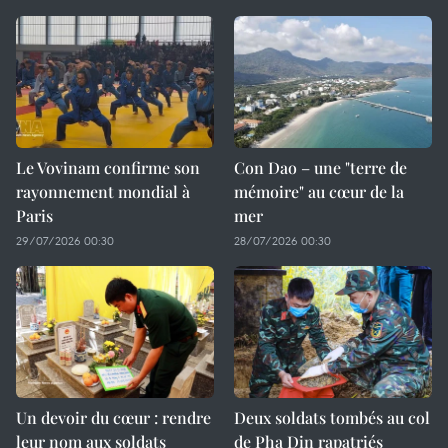
Le Vovinam confirme son
Con Dao – une "terre de
rayonnement mondial à
mémoire" au cœur de la
Paris
mer
29/07/2026 00:30
28/07/2026 00:30
Un devoir du cœur : rendre
Deux soldats tombés au col
leur nom aux soldats
de Pha Din rapatriés