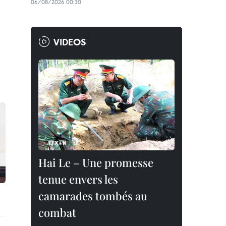
06/08/2026 00:30
VIDEOS
Hai Le – Une promesse
tenue envers les
camarades tombés au
combat