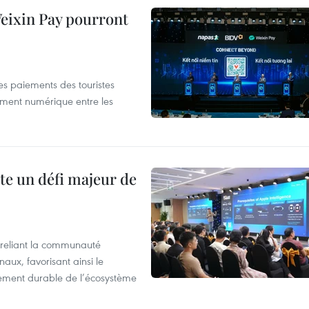
 Weixin Pay pourront
les paiements des touristes
ement numérique entre les
te un défi majeur de
reliant la communauté
aux, favorisant ainsi le
ement durable de l’écosystème