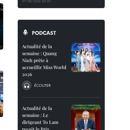
07/08/2026 00:30
PODCAST
Actualité de la
semaine : Quang
Ninh prête à
accueillir Miss World
2026
ÉCOUTER
Actualité de la
semaine : Le
dirigeant To Lam
reçoit le Prix