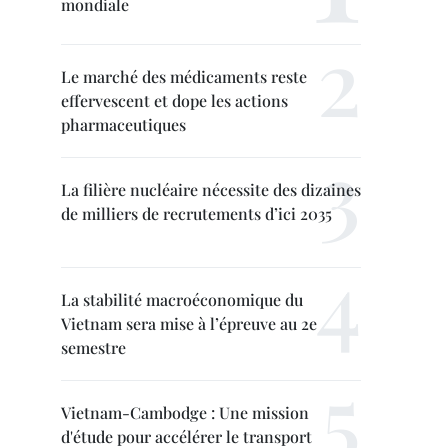
mondiale
Le marché des médicaments reste
effervescent et dope les actions
pharmaceutiques
La filière nucléaire nécessite des dizaines
de milliers de recrutements d’ici 2035
La stabilité macroéconomique du
Vietnam sera mise à l’épreuve au 2e
semestre
Vietnam-Cambodge : Une mission
d'étude pour accélérer le transport