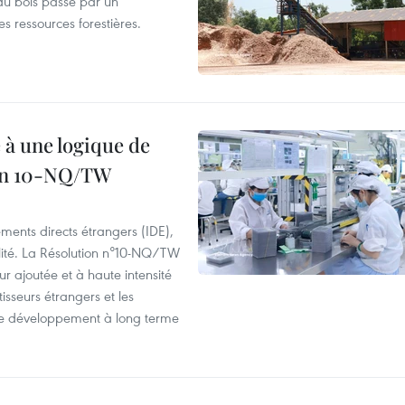
du bois passe par un
s ressources forestières.
 à une logique de
ion 10-NQ/TW
ements directs étrangers (IDE),
lité. La Résolution n°10-NQ/TW
eur ajoutée et à haute intensité
tisseurs étrangers et les
s de développement à long terme