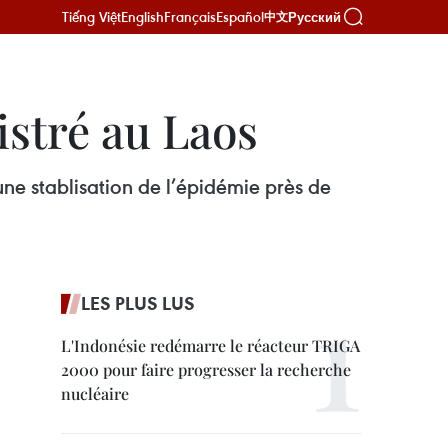
Tiếng Việt
English
Français
Español
Русский
中文
istré au Laos
ne stablisation de l’épidémie près de
LES PLUS LUS
L'Indonésie redémarre le réacteur TRIGA
2000 pour faire progresser la recherche
nucléaire