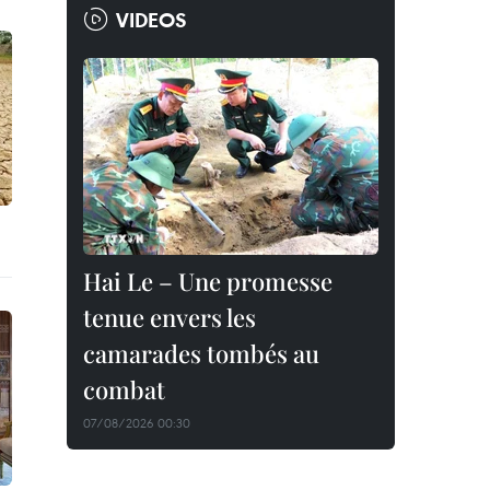
VIDEOS
Hai Le – Une promesse
tenue envers les
camarades tombés au
combat
07/08/2026 00:30