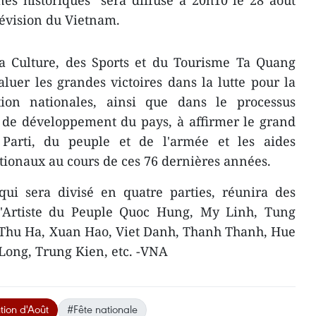
nes historiques" sera diffusé à 20h10 le 28 août
lévision du Vietnam.
la Culture, des Sports et du Tourisme Ta Quang
luer les grandes victoires dans la lutte pour la
ation nationales, ainsi que dans le processus
t de développement du pays, à affirmer le grand
Parti, du peuple et de l'armée et les aides
tionaux au cours de ces 76 dernières années.
qui sera divisé en quatre parties, réunira des
e l'Artiste du Peuple Quoc Hung, My Linh, Tung
Thu Ha, Xuan Hao, Viet Danh, Thanh Thanh, Hue
ong, Trung Kien, etc. -VNA
tion d'Août
#Fête nationale