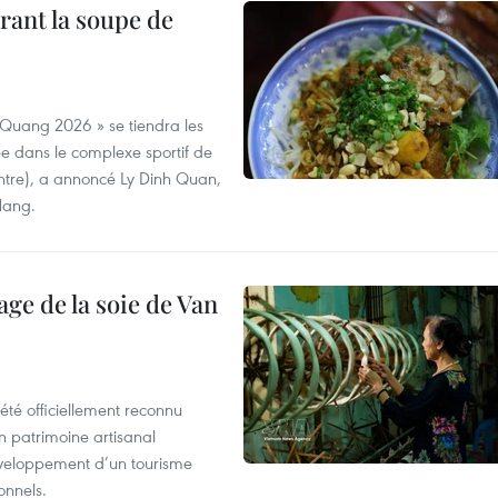
rant la soupe de
 Quang 2026 » se tiendra les
e dans le complexe sportif de
ntre), a annoncé Ly Dinh Quan,
 Nang.
age de la soie de Van
été officiellement reconnu
un patrimoine artisanal
développement d’un tourisme
onnels.