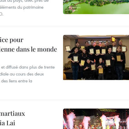
aux du pays, avec près de
d'éléments du patrimoine
O.
lice pour
ienne dans le monde
et diffusé dans plus de trente
iale au cours des deux
des liens entre la
 martiaux
ia Lai