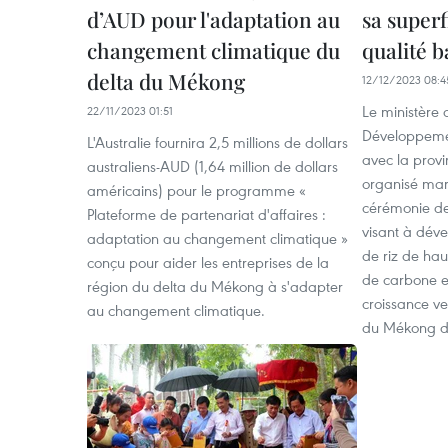
d’AUD pour l'adaptation au
sa superf
changement climatique du
qualité 
delta du Mékong
12/12/2023 08:4
Le ministère d
22/11/2023 01:51
Développemen
L'Australie fournira 2,5 millions de dollars
avec la prov
australiens-AUD (1,64 million de dollars
organisé mar
américains) pour le programme «
cérémonie de
Plateforme de partenariat d'affaires :
visant à déve
adaptation au changement climatique »
de riz de hau
conçu pour aider les entreprises de la
de carbone e
région du delta du Mékong à s'adapter
croissance ve
au changement climatique.
du Mékong d’