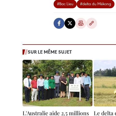
#Bac Lieu
#delta du Mékong
SUR LE MÊME SUJET
L'Australie aide 2,5 millions
Le delta