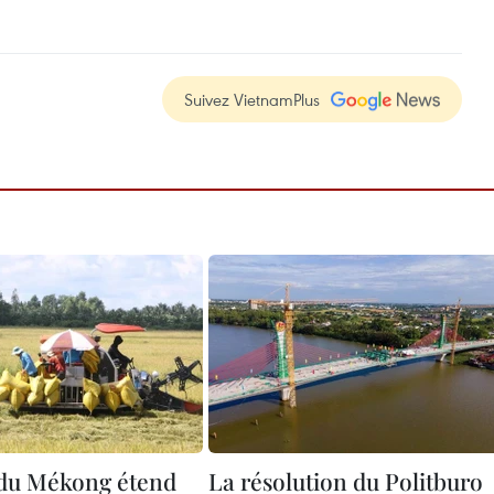
Suivez VietnamPlus
 du Mékong étend
La résolution du Politburo