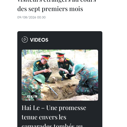
des sept premiers mois
09/08/2026 00:30
VIDEOS
Hai Le – Une promesse
tenue envers les
camarades tombés au