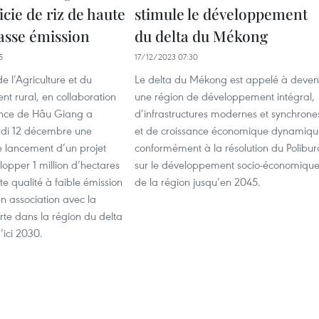
icie de riz de haute
stimule le développement
basse émission
du delta du Mékong
5
17/12/2023 07:30
e l’Agriculture et du
Le delta du Mékong est appelé à deven
t rural, en collaboration
une région de développement intégral,
ince de Hâu Giang a
d’infrastructures modernes et synchrone
di 12 décembre une
et de croissance économique dynamiqu
 lancement d’un projet
conformément à la résolution du Polibur
lopper 1 million d’hectares
sur le développement socio-économiqu
te qualité à faible émission
de la région jusqu’en 2045.
n association avec la
rte dans la région du delta
ici 2030.