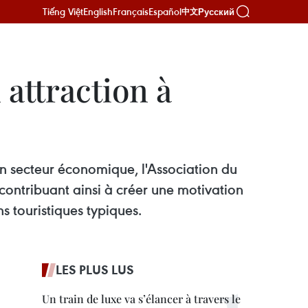
Tiếng Việt
English
Français
Español
Русский
中文
 attraction à
on secteur économique, l'Association du
ontribuant ainsi à créer une motivation
 touristiques typiques.
LES PLUS LUS
Un train de luxe va s’élancer à travers le