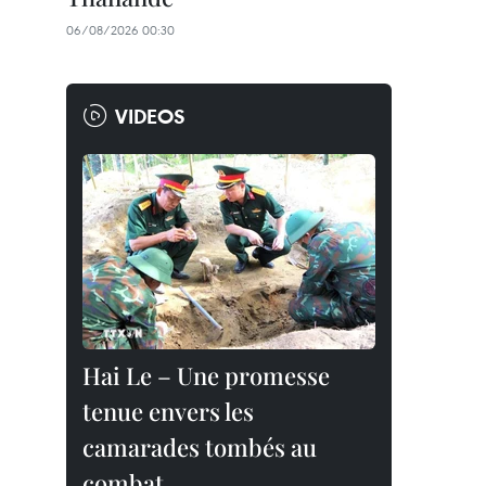
06/08/2026 00:30
VIDEOS
Hai Le – Une promesse
tenue envers les
camarades tombés au
combat