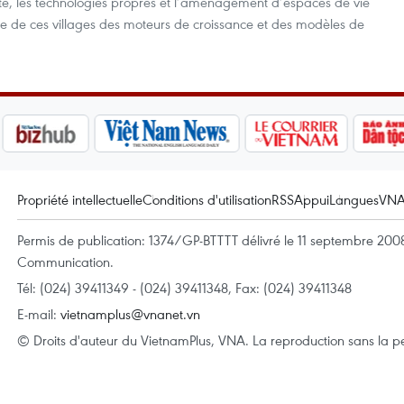
rte, les technologies propres et l’aménagement d’espaces de vie
re de ces villages des moteurs de croissance et des modèles de
Propriété intellectuelle
Conditions d'utilisation
RSS
Appui
Langues
VN
Permis de publication: 1374/GP-BTTTT délivré le 11 septembre 2008 
Communication.
Tél: (024) 39411349 - (024) 39411348, Fax: (024) 39411348
E-mail:
vietnamplus@vnanet.vn
© Droits d'auteur du VietnamPlus, VNA. La reproduction sans la per