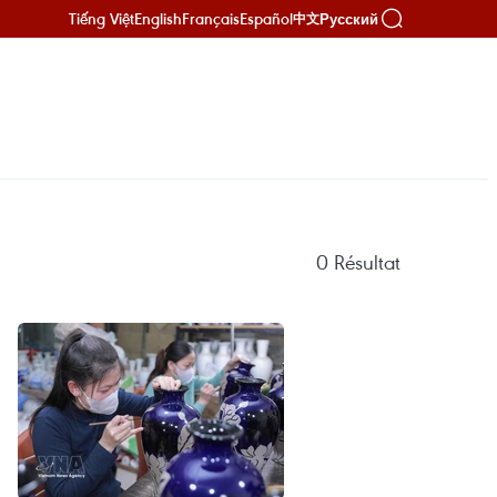
Tiếng Việt
English
Français
Español
Русский
中文
0
Résultat