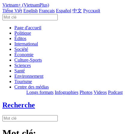
Vietnam+ (VietnamPlus)
Tiếng Việt
English
Français
Español
中文
Русский
Page d'accueil
Politique
Éditos
International
Société
Économie
Culture-Sports
Sciences
Santé
Environnement
Tourisme
Centre des médias
Longs formats
Infographies
Photos
Videos
Podcast
Recherche
Mot clé: