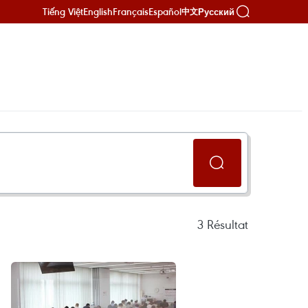
Tiếng Việt
English
Français
Español
Русский
中文
3
Résultat