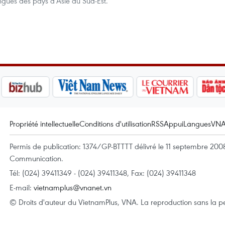
ngues des pays d’Asie du Sud-Est.
Propriété intellectuelle
Conditions d'utilisation
RSS
Appui
Langues
VN
Permis de publication: 1374/GP-BTTTT délivré le 11 septembre 2008 
Communication.
Tél: (024) 39411349 - (024) 39411348, Fax: (024) 39411348
E-mail:
vietnamplus@vnanet.vn
© Droits d'auteur du VietnamPlus, VNA. La reproduction sans la per