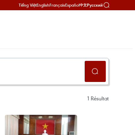
Tiếng Việt
English
Français
Español
Русский
中文
1
Résultat