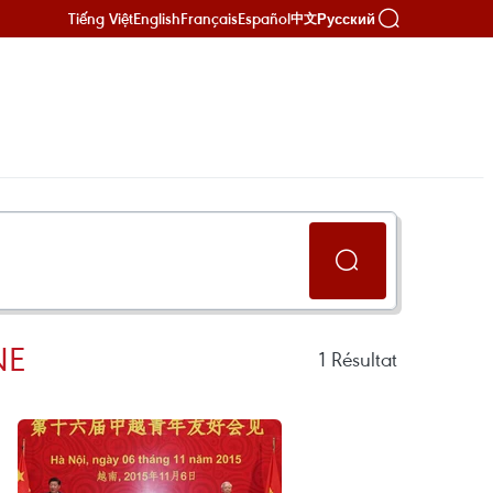
Tiếng Việt
English
Français
Español
Русский
中文
NE
1
Résultat