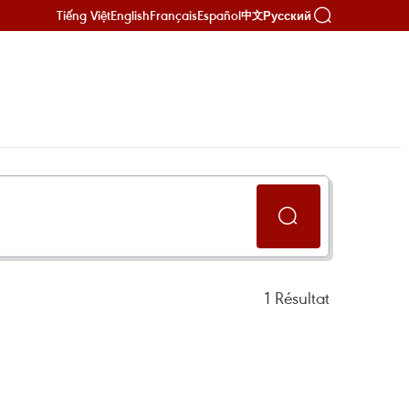
Tiếng Việt
English
Français
Español
Русский
中文
1
Résultat