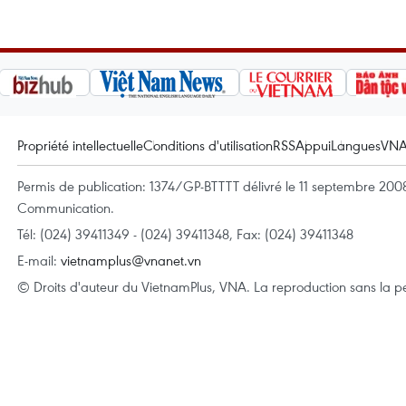
Propriété intellectuelle
Conditions d'utilisation
RSS
Appui
Langues
VN
Permis de publication: 1374/GP-BTTTT délivré le 11 septembre 2008 
Communication.
Tél: (024) 39411349 - (024) 39411348, Fax: (024) 39411348
E-mail:
vietnamplus@vnanet.vn
© Droits d'auteur du VietnamPlus, VNA. La reproduction sans la per