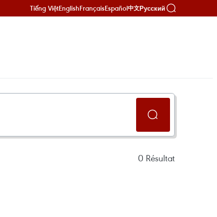
Tiếng Việt
English
Français
Español
Русский
中文
0
Résultat