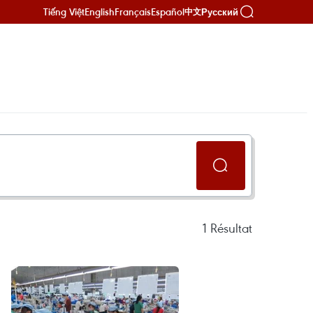
Tiếng Việt
English
Français
Español
Русский
中文
1
Résultat