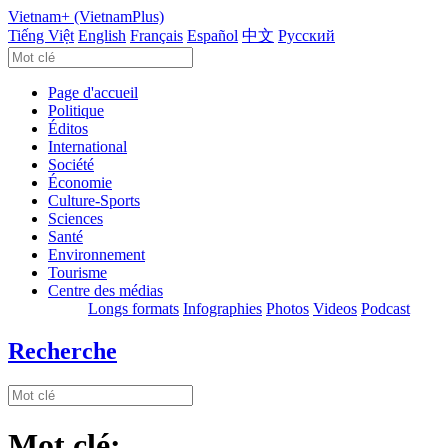
Vietnam+ (VietnamPlus)
Tiếng Việt
English
Français
Español
中文
Русский
Page d'accueil
Politique
Éditos
International
Société
Économie
Culture-Sports
Sciences
Santé
Environnement
Tourisme
Centre des médias
Longs formats
Infographies
Photos
Videos
Podcast
Recherche
Mot clé: