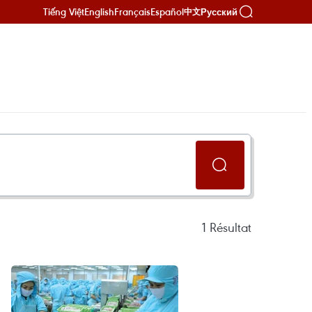
Tiếng Việt
English
Français
Español
Русский
中文
1
Résultat