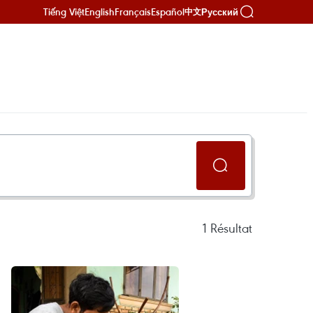
Tiếng Việt
English
Français
Español
Русский
中文
1
Résultat