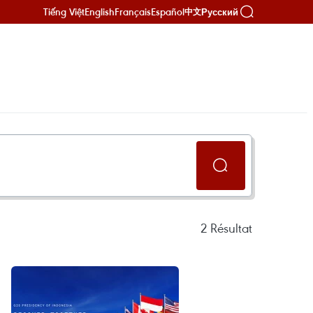
Tiếng Việt
English
Français
Español
Русский
中文
2
Résultat