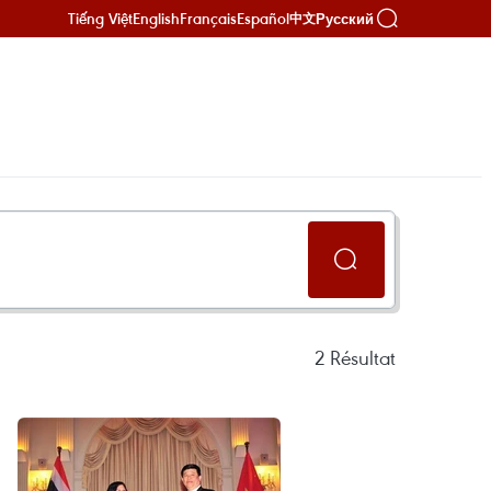
Tiếng Việt
English
Français
Español
Русский
中文
2
Résultat