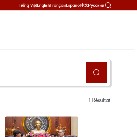
Tiếng Việt
English
Français
Español
Русский
中文
1
Résultat