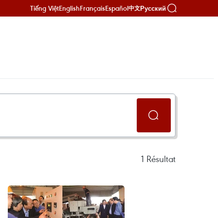
Tiếng Việt
English
Français
Español
Русский
中文
1
Résultat