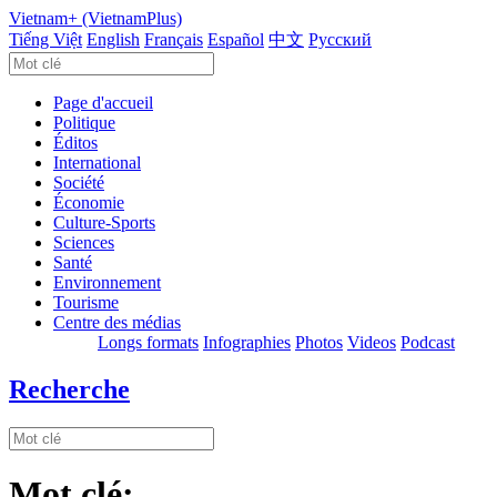
Vietnam+ (VietnamPlus)
Tiếng Việt
English
Français
Español
中文
Русский
Page d'accueil
Politique
Éditos
International
Société
Économie
Culture-Sports
Sciences
Santé
Environnement
Tourisme
Centre des médias
Longs formats
Infographies
Photos
Videos
Podcast
Recherche
Mot clé: