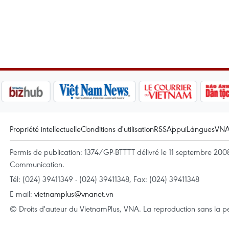
Propriété intellectuelle
Conditions d'utilisation
RSS
Appui
Langues
VN
Permis de publication: 1374/GP-BTTTT délivré le 11 septembre 2008 
Communication.
Tél: (024) 39411349 - (024) 39411348, Fax: (024) 39411348
E-mail:
vietnamplus@vnanet.vn
© Droits d'auteur du VietnamPlus, VNA. La reproduction sans la per