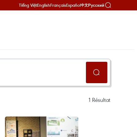
Tiếng Việt
English
Français
Español
Русский
中文
1
Résultat