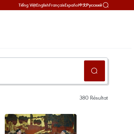
Tiếng Việt
English
Français
Español
Русский
中文
380
Résultat