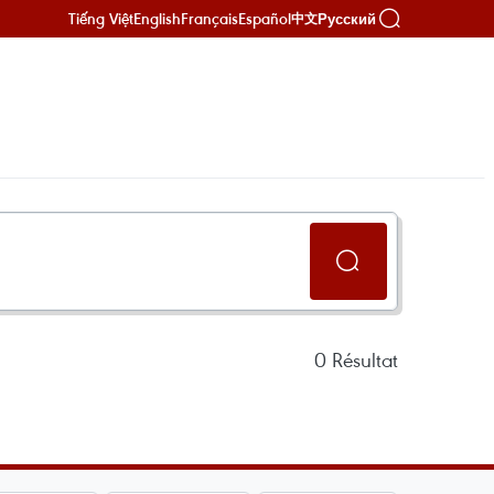
Tiếng Việt
English
Français
Español
Русский
中文
0
Résultat