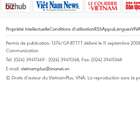
Propriété intellectuelle
Conditions d'utilisation
RSS
Appui
Langues
VN
Permis de publication: 1374/GP-BTTTT délivré le 11 septembre 2008 
Communication.
Tél: (024) 39411349 - (024) 39411348, Fax: (024) 39411348
E-mail:
vietnamplus@vnanet.vn
© Droits d'auteur du VietnamPlus, VNA. La reproduction sans la per