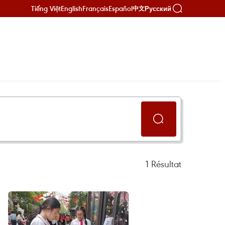
Tiếng Việt
English
Français
Español
Русский
中文
1
Résultat