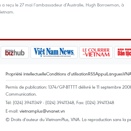
h a reçu le 27 mai l’ambassadeur d’Australie, Hugh Borrowman, à
Vietnam.
Propriété intellectuelle
Conditions d'utilisation
RSS
Appui
Langues
VN
Permis de publication: 1374/GP-BTTTT délivré le 11 septembre 2008 
Communication.
Tél: (024) 39411349 - (024) 39411348, Fax: (024) 39411348
E-mail:
vietnamplus@vnanet.vn
© Droits d'auteur du VietnamPlus, VNA. La reproduction sans la per