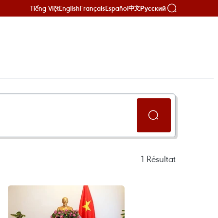
Tiếng Việt
English
Français
Español
Русский
中文
1
Résultat