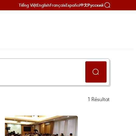
Tiếng Việt
English
Français
Español
Русский
中文
1
Résultat