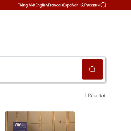
Tiếng Việt
English
Français
Español
Русский
中文
1
Résultat