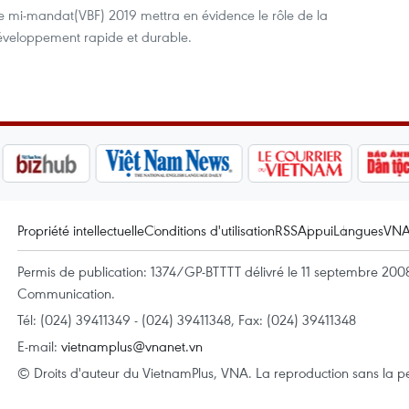
e mi-mandat(VBF) 2019 mettra en évidence le rôle de la
éveloppement rapide et durable.
Propriété intellectuelle
Conditions d'utilisation
RSS
Appui
Langues
VN
Permis de publication: 1374/GP-BTTTT délivré le 11 septembre 2008 
Communication.
Tél: (024) 39411349 - (024) 39411348, Fax: (024) 39411348
E-mail:
vietnamplus@vnanet.vn
© Droits d'auteur du VietnamPlus, VNA. La reproduction sans la per