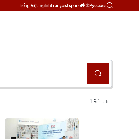
Tiếng Việt
English
Français
Español
Русский
中文
1
Résultat