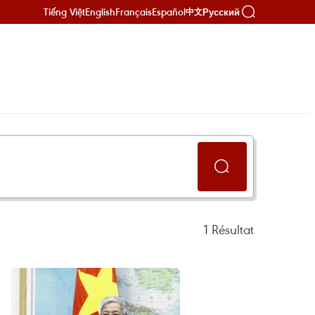
Tiếng Việt
English
Français
Español
Русский
中文
1
Résultat