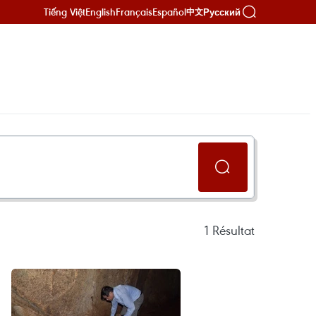
Tiếng Việt
English
Français
Español
Русский
中文
1
Résultat